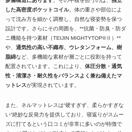
多層構造にあります
。その中核を担うのは、
独立
した高密度ポケットコイル
。体の重さや部位によ
って沈み方を細かく調整し、自然な寝姿勢を保つ
設計です。さらにその周囲を、**抗菌・防臭・防ダ
ニ機能を持つ素材（TEIJIN MIGHTYTOP®Ⅱ）**
や、
通気性の高い不織布、ウレタンフォーム、樹
脂綿
など、多機能な素材が層ごとに役割を持って
配置されています。これにより、
体圧分散・通気
性・清潔さ・耐久性をバランスよく兼ね備えたマ
ットレス
が実現されています。
また、ネルマットレスは
“硬すぎず、柔らかすぎな
い”絶妙な反発力
を提供しており、寝返りがスムー
ズに打てるという口コミが非常に多いのが特徴で